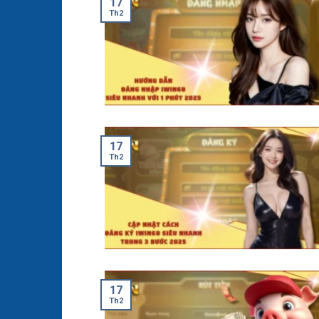
17
Th2
17
Th2
17
Th2