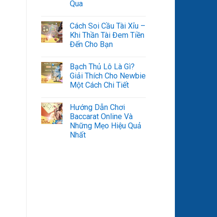
Qua
Cách Soi Cầu Tài Xỉu –
Khi Thần Tài Đem Tiền
Đến Cho Bạn
Bạch Thủ Lô Là Gì?
Giải Thích Cho Newbie
Một Cách Chi Tiết
Hướng Dẫn Chơi
Baccarat Online Và
Những Mẹo Hiệu Quả
Nhất