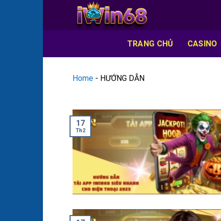
Chuyển
đến
nội
dung
TRANG CHỦ
CASINO
Home
-
HƯỚNG DẪN
17
Th2