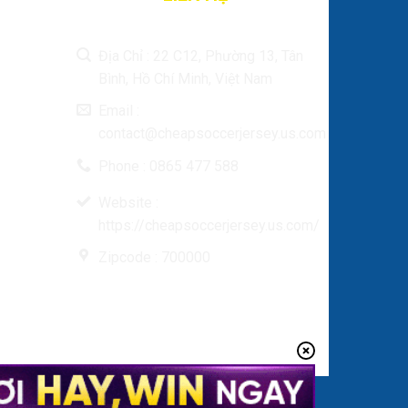
Địa Chỉ : 22 C12, Phường 13, Tân
Bình, Hồ Chí Minh, Việt Nam
Email :
contact@cheapsoccerjersey.us.com
Phone : 0865 477 588
Website :
https://cheapsoccerjersey.us.com/
Zipcode : 700000