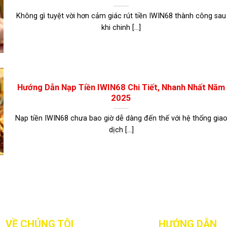
Không gì tuyệt vời hơn cảm giác rút tiền IWIN68 thành công sau
khi chinh [...]
Hướng Dẫn Nạp Tiền IWIN68 Chi Tiết, Nhanh Nhất Năm
2025
Nạp tiền IWIN68 chưa bao giờ dễ dàng đến thế với hệ thống gia
dịch [...]
VỀ CHÚNG TÔI
HƯỚNG DẪN