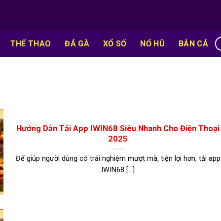
THỂ THAO
ĐÁ GÀ
XỔ SỐ
NỔ HŨ
BẮN CÁ
Hướng Dẫn Tải App IWIN68 Siêu Nhanh Cho Điện Thoại
2025
Để giúp người dùng có trải nghiệm mượt mà, tiện lợi hơn, tải app
IWIN68 [...]