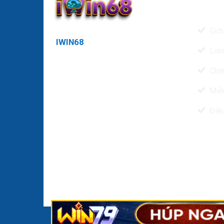
Giới
IWIN68
hay còn được biết đến
Liê
với tên gọi đầy đủ là IWINCLUB,
là 1 trong những cổng game bài
Chí
trực tuyến uy tín và chất lượng
Miễ
nhất hiện nay. Hiện chúng tôi
đang cung cấp đến khách hàng
Điề
của mình rất nhiều dòng sản
phẩm độc đáo và tất cả đều
mang đến những cơ hội kiếm
tiền thực thụ.